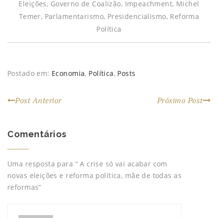
r
e
r
b
r
Eleições
,
Governo de Coalizão
,
Impeachment
,
Michel
e
e
e
r
e
e
m
e
e
e
Temer
,
Parlamentarismo
,
Presidencialismo
,
Reforma
m
n
m
e
m
n
o
n
m
n
Política
o
v
o
n
o
v
a
v
o
v
a
j
a
v
a
j
a
j
a
j
a
n
a
j
a
n
e
n
a
n
e
l
e
n
e
l
a
l
e
l
Postado em:
Economia
,
Política
,
Posts
a
)
a
l
a
)
)
a
)
)
Post Anterior
Próximo Post
Comentários
Uma resposta para “ A crise só vai acabar com
novas eleições e reforma política, mãe de todas as
reformas”