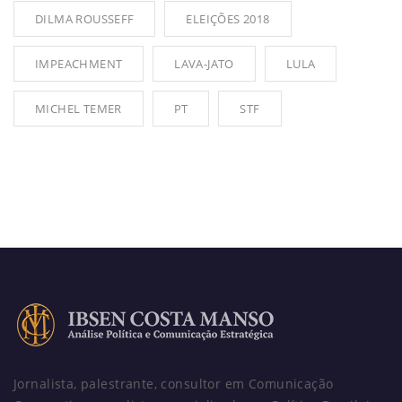
DILMA ROUSSEFF
ELEIÇÕES 2018
IMPEACHMENT
LAVA-JATO
LULA
MICHEL TEMER
PT
STF
Jornalista, palestrante, consultor em Comunicação