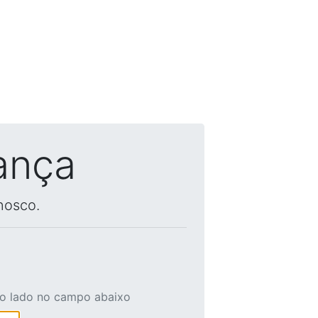
ança
nosco.
ao lado no campo abaixo