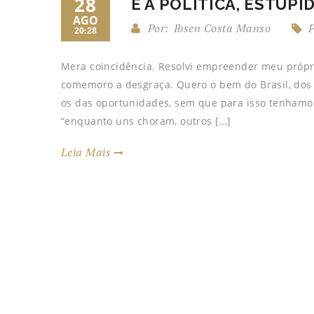
28
É A POLÍTICA, ESTÚPI
AGO
Por:
Ibsen Costa Manso
P
20:28
Mera coincidência. Resolvi empreender meu própri
comemoro a desgraça. Quero o bem do Brasil, dos
os das oportunidades, sem que para isso tenhamo
“enquanto uns choram, outros […]
Leia Mais