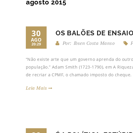
agosto 2015
30
OS BALÕES DE ENSAIO
AGO
Por:
Ibsen Costa Manso
P
20:29
“Não existe arte que um governo aprenda do outro
população.” Adam Smith (1723-1790), em A Riqueza
de recriar a CPMF, o chamado imposto do cheque.
Leia Mais