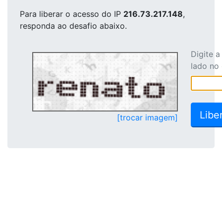
Para liberar o acesso
do IP
216.73.217.148
,
responda ao desafio abaixo.
Digite 
lado no
[trocar imagem]