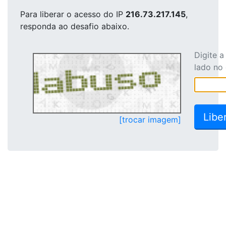
Para liberar o acesso
do IP
216.73.217.145
,
responda ao desafio abaixo.
Digite 
lado no
[trocar imagem]