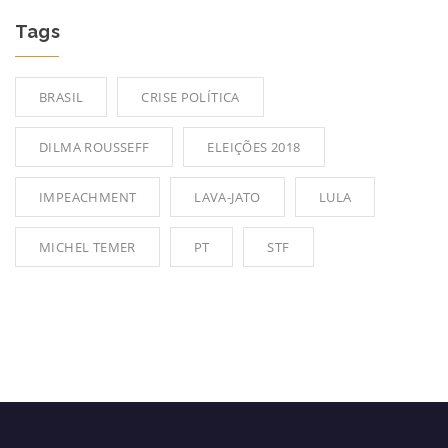
Tags
BRASIL
CRISE POLÍTICA
DILMA ROUSSEFF
ELEIÇÕES 2018
IMPEACHMENT
LAVA-JATO
LULA
MICHEL TEMER
PT
STF