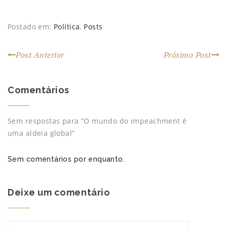
a
j
a
v
a
j
a
j
a
j
a
n
a
j
a
n
e
n
a
n
Postado em:
e
l
Política
e
,
Posts
n
e
l
a
l
e
l
a
)
a
l
a
)
)
a
)
)
Post Anterior
Próximo Post
Comentários
Sem respostas para “O mundo do impeachment é
uma aldeia global”
Sem comentários por enquanto.
Deixe um comentário