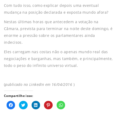
Com tudo isso, como explicar depois uma eventual
mudança na posição declarada e exposta mundo afora?
Nestas últimas horas que antecedem a votação na
Câmara, prevista para terminar na noite deste domingo, é
enorme a pressão sobre os parlamentares ainda
indecisos.
Eles carregam nas costas não o apenas mundo real das
negociações e barganhas, mas também, e principalmente,
todo o peso do infinito universo virtual.
(
publicado no LinkedIn em 16/04/2016
)
Compartilhe isso:
C
C
C
C
C
l
l
l
l
l
i
i
i
i
i
q
q
q
q
q
u
u
u
u
u