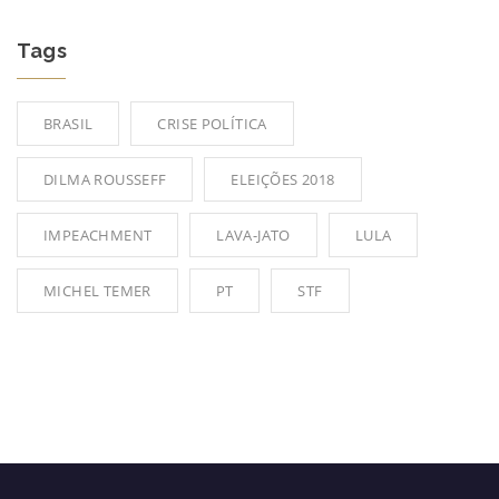
Tags
BRASIL
CRISE POLÍTICA
DILMA ROUSSEFF
ELEIÇÕES 2018
IMPEACHMENT
LAVA-JATO
LULA
MICHEL TEMER
PT
STF