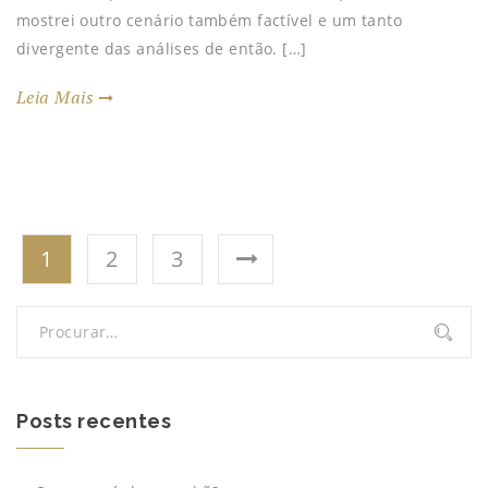
mostrei outro cenário também factível e um tanto
divergente das análises de então. […]
Leia Mais
Navegação
1
2
3
por
posts
Posts recentes