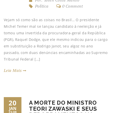
Por:
Ibsen Costa Manso
Política
0 Comment
Vejam só como são as coisas no Brasil… O presidente
Michel Temer mal se lançou candidato à reeleição e já
tomou uma invertida da procuradora-geral da República
(PGR), Raquel Dodge, que ele mesmo indicou para o cargo
em substituição a Rodrigo Janot, seu algoz no ano
passado, com duas denúncias encaminhadas ao Supremo
Tribunal Federal […]
Leia Mais
20
A MORTE DO MINISTRO
TEORI ZAWASKI E SEUS
JAN
23:08