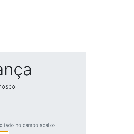
ança
nosco.
ao lado no campo abaixo