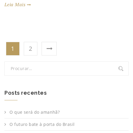
Leia Mais
Navegação
1
2
por
posts
Posts recentes
O que será do amanhã?
O futuro bate à porta do Brasil