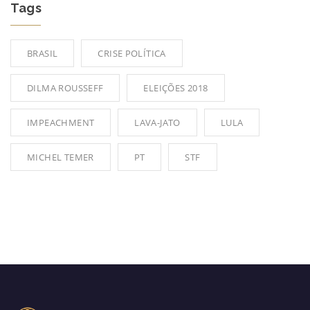
Tags
BRASIL
CRISE POLÍTICA
DILMA ROUSSEFF
ELEIÇÕES 2018
IMPEACHMENT
LAVA-JATO
LULA
MICHEL TEMER
PT
STF