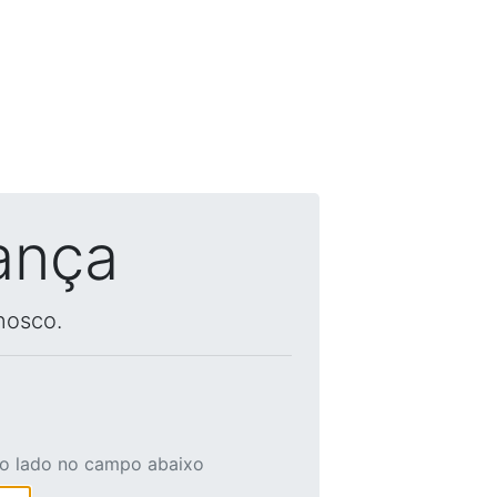
ança
nosco.
ao lado no campo abaixo