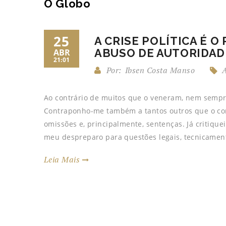
O Globo
25
A CRISE POLÍTICA É O
ABUSO DE AUTORIDAD
ABR
21:01
Por:
Ibsen Costa Manso
A
Ao contrário de muitos que o veneram, nem sempre
Contraponho-me também a tantos outros que o co
omissões e, principalmente, sentenças. Já critiquei
meu despreparo para questões legais, tecnicament
Leia Mais