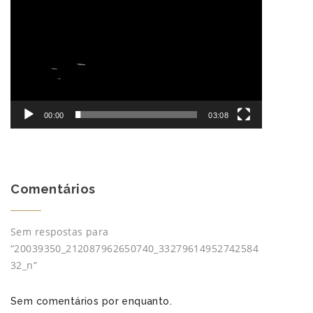
00:00
03:08
Comentários
Sem respostas para
“20039350_212087962650740_33279614952742584
32_n”
Sem comentários por enquanto.