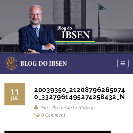
20039350_21208796265074
11
0_3327961495274258432_N
JUL
Por:
Ibsen Costa Manso
0 Comment