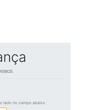
ança
nosco.
ao lado no campo abaixo