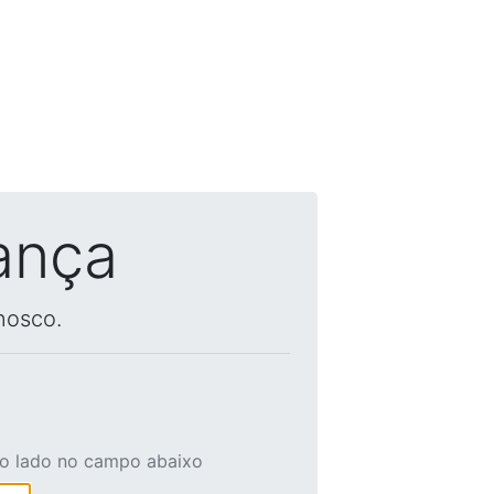
ança
nosco.
ao lado no campo abaixo