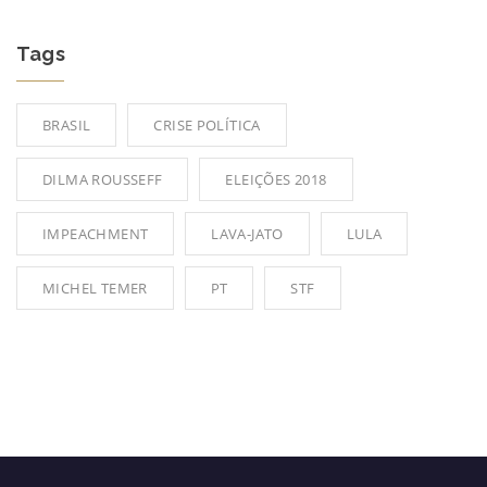
Tags
BRASIL
CRISE POLÍTICA
DILMA ROUSSEFF
ELEIÇÕES 2018
IMPEACHMENT
LAVA-JATO
LULA
MICHEL TEMER
PT
STF