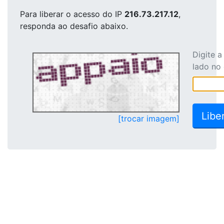
Para liberar o acesso
do IP
216.73.217.12
,
responda ao desafio abaixo.
Digite 
lado no
[trocar imagem]