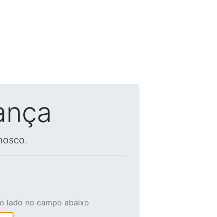
ança
nosco.
ao lado no campo abaixo