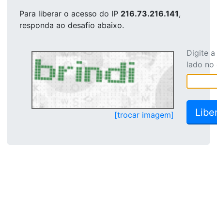
Para liberar o acesso
do IP
216.73.216.141
,
responda ao desafio abaixo.
Digite 
lado no
[trocar imagem]